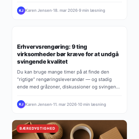
opleves…
Karen Jensen
·
18. mar 2026
·
9 min læsning
KJ
LIVSSTIL & HJEM
Erhvervsrengøring: 9 ting
virksomheder bør kræve for at undgå
svingende kvalitet
Du kan bruge mange timer på at finde den
“rigtige” rengøringsleverandør — og stadig
ende med gråzoner, diskussioner og svingende
kvalitet, hvis kravspec’en til…
Karen Jensen
·
11. mar 2026
·
10 min læsning
KJ
BÆREDYGTIGHED