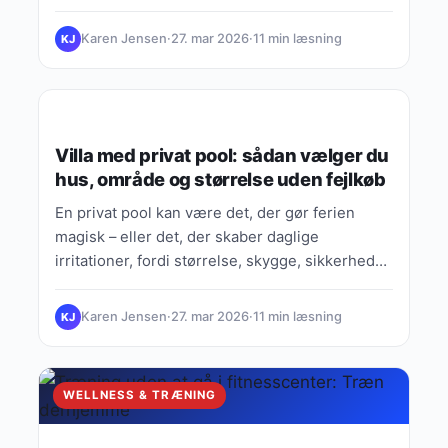
Karen Jensen
·
27. mar 2026
·
11 min læsning
KJ
HUDPLEJE
Villa med privat pool: sådan vælger du
hus, område og størrelse uden fejlkøb
En privat pool kan være det, der gør ferien
magisk – eller det, der skaber daglige
irritationer, fordi størrelse, skygge, sikkerhed
eller beliggenhed ikke…
Karen Jensen
·
27. mar 2026
·
11 min læsning
KJ
WELLNESS & TRÆNING