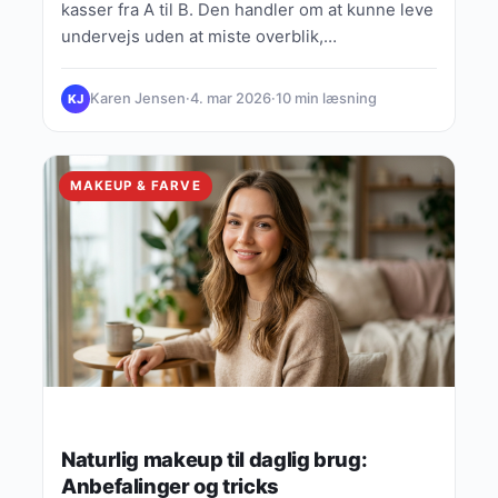
kasser fra A til B. Den handler om at kunne leve
undervejs uden at miste overblik,…
Karen Jensen
·
4. mar 2026
·
10 min læsning
KJ
MAKEUP & FARVE
Naturlig makeup til daglig brug:
Anbefalinger og tricks