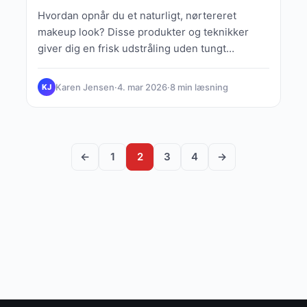
Hvordan opnår du et naturligt, nørtereret
makeup look? Disse produkter og teknikker
giver dig en frisk udstråling uden tungt
makeup.
Karen Jensen
·
4. mar 2026
·
8 min læsning
KJ
←
1
2
3
4
→