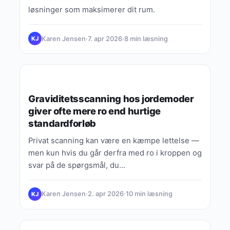
løsninger som maksimerer dit rum.
Karen Jensen
·
7. apr 2026
·
8 min læsning
KJ
WELLNESS & TRÆNING
Graviditetsscanning hos jordemoder
giver ofte mere ro end hurtige
standardforløb
Privat scanning kan være en kæmpe lettelse —
men kun hvis du går derfra med ro i kroppen og
svar på de spørgsmål, du…
Karen Jensen
·
2. apr 2026
·
10 min læsning
KJ