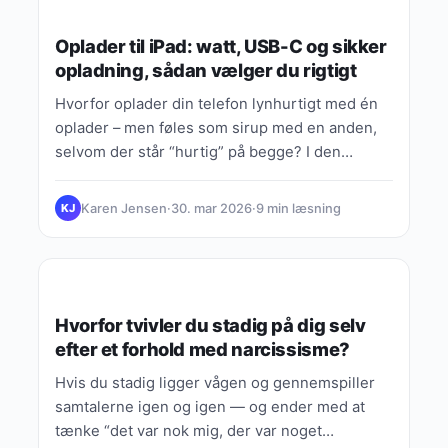
LIVSSTIL & HJEM
Oplader til iPad: watt, USB-C og sikker
opladning, sådan vælger du rigtigt
Hvorfor oplader din telefon lynhurtigt med én
oplader – men føles som sirup med en anden,
selvom der står “hurtig” på begge? I den…
Karen Jensen
·
30. mar 2026
·
9 min læsning
KJ
BÆREDYGTIGHED
Hvorfor tvivler du stadig på dig selv
efter et forhold med narcissisme?
Hvis du stadig ligger vågen og gennemspiller
samtalerne igen og igen — og ender med at
tænke “det var nok mig, der var noget…