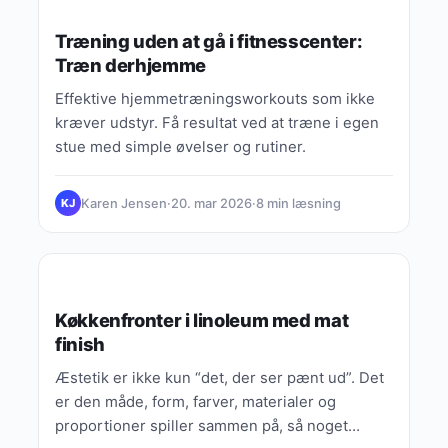
Træning uden at gå i fitnesscenter:
Træn derhjemme
Effektive hjemmetræningsworkouts som ikke
kræver udstyr. Få resultat ved at træne i egen
stue med simple øvelser og rutiner.
Karen Jensen
·
20. mar 2026
·
8 min læsning
KJ
MAKEUP & FARVE
Køkkenfronter i linoleum med mat
finish
Æstetik er ikke kun “det, der ser pænt ud”. Det
er den måde, form, farver, materialer og
proportioner spiller sammen på, så noget