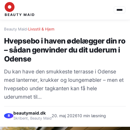
BEAUTY MAID
Beauty Maid
›
Livsstil & Hjem
Hvepsebo i haven ødelægger din ro
– sådan genvinder du dit uderum i
Odense
Du kan have den smukkeste terrasse i Odense
med lanterner, krukker og loungemøbler – men et
hvepsebo under tagkanten kan få hele
uderummet til…
beautymaid.dk
20. maj 2026
10 min læsning
B
Skribent, Beauty Maid