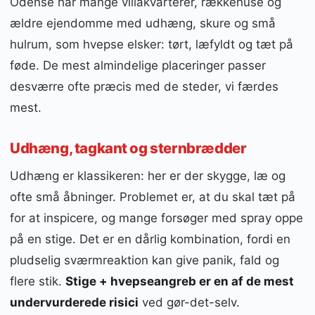
Odense har mange villakvarterer, rækkehuse og
ældre ejendomme med udhæng, skure og små
hulrum, som hvepse elsker: tørt, læfyldt og tæt på
føde. De mest almindelige placeringer passer
desværre ofte præcis med de steder, vi færdes
mest.
Udhæng, tagkant og sternbrædder
Udhæng er klassikeren: her er der skygge, læ og
ofte små åbninger. Problemet er, at du skal tæt på
for at inspicere, og mange forsøger med spray oppe
på en stige. Det er en dårlig kombination, fordi en
pludselig sværmreaktion kan give panik, fald og
flere stik.
Stige + hvepseangreb er en af de mest
undervurderede risici
ved gør-det-selv.