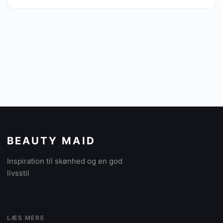
BEAUTY MAID
Inspiration til skønhed og en god
livsstil
LÆS MERE