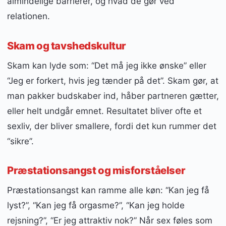
almindelige barrierer, og hvad de gør ved
relationen.
Skam og tavshedskultur
Skam kan lyde som: “Det må jeg ikke ønske” eller
“Jeg er forkert, hvis jeg tænder på det”. Skam gør, at
man pakker budskaber ind, håber partneren gætter,
eller helt undgår emnet. Resultatet bliver ofte et
sexliv, der bliver smallere, fordi det kun rummer det
“sikre”.
Præstationsangst og misforståelser
Præstationsangst kan ramme alle køn: “Kan jeg få
lyst?”, “Kan jeg få orgasme?”, “Kan jeg holde
rejsning?”, “Er jeg attraktiv nok?” Når sex føles som