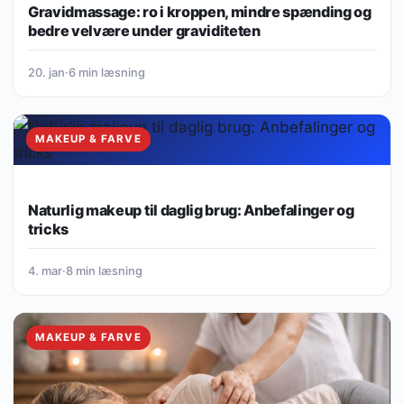
Gravidmassage: ro i kroppen, mindre spænding og
bedre velvære under graviditeten
20. jan
·
6 min læsning
MAKEUP & FARVE
Naturlig makeup til daglig brug: Anbefalinger og
tricks
4. mar
·
8 min læsning
MAKEUP & FARVE