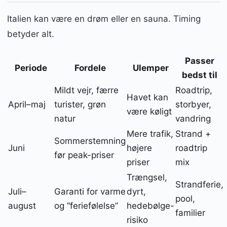
Italien kan være en drøm eller en sauna. Timing
betyder alt.
Passer
Periode
Fordele
Ulemper
bedst til
Mildt vejr, færre
Roadtrip,
Havet kan
April–maj
turister, grøn
storbyer,
være køligt
natur
vandring
Mere trafik,
Strand +
Sommerstemning
Juni
højere
roadtrip
før peak-priser
priser
mix
Trængsel,
Strandferie,
Juli–
Garanti for varme
dyrt,
pool,
august
og “feriefølelse”
hedebølge-
familier
risiko