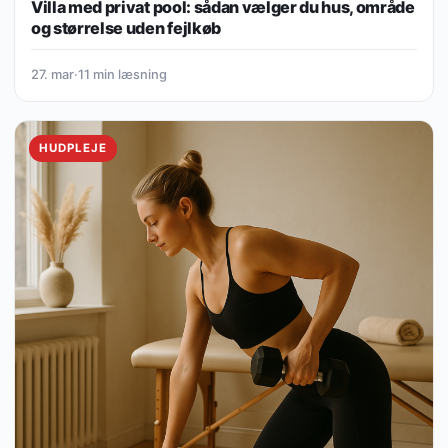
Villa med privat pool: sådan vælger du hus, område
og størrelse uden fejlkøb
27. mar
·
11 min læsning
HUDPLEJE