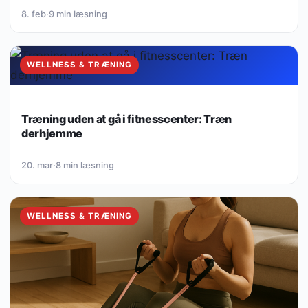
8. feb
·
9 min læsning
WELLNESS & TRÆNING
Træning uden at gå i fitnesscenter: Træn
derhjemme
20. mar
·
8 min læsning
WELLNESS & TRÆNING