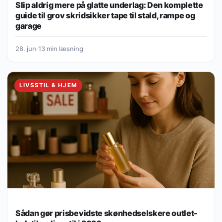
Slip aldrig mere på glatte underlag: Den komplette
guide til grov skridsikker tape til stald, rampe og
garage
28. jun
·
13 min læsning
LIVSSTIL & HJEM
Sådan gør prisbevidste skønhedselskere outlet-