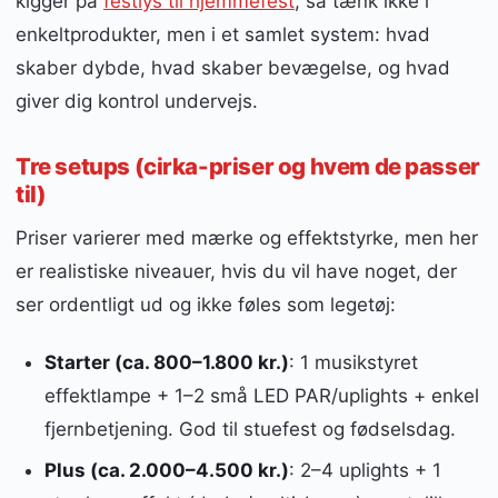
kigger på
festlys til hjemmefest
, så tænk ikke i
enkeltprodukter, men i et samlet system: hvad
skaber dybde, hvad skaber bevægelse, og hvad
giver dig kontrol undervejs.
Tre setups (cirka-priser og hvem de passer
til)
Priser varierer med mærke og effektstyrke, men her
er realistiske niveauer, hvis du vil have noget, der
ser ordentligt ud og ikke føles som legetøj:
Starter (ca. 800–1.800 kr.)
: 1 musikstyret
effektlampe + 1–2 små LED PAR/uplights + enkel
fjernbetjening. God til stuefest og fødselsdag.
Plus (ca. 2.000–4.500 kr.)
: 2–4 uplights + 1