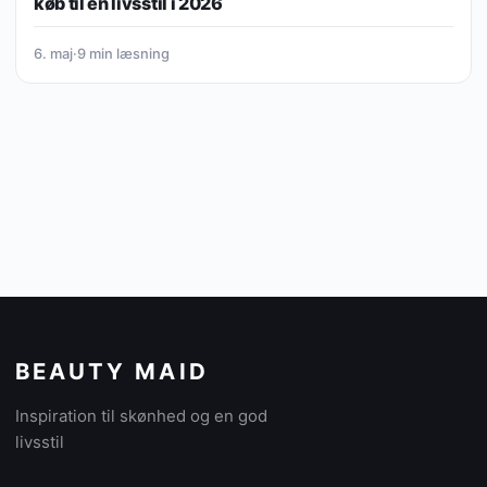
køb til en livsstil i 2026
6. maj
·
9 min læsning
BEAUTY MAID
Inspiration til skønhed og en god
livsstil