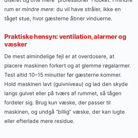
diskret og ofte mere “professionel” i looket. I mindre
rum er
mindre mere
: du vil have stråler, ikke en
tåget stue, hvor gæsterne åbner vinduerne.
Praktiske hensyn: ventilation, alarmer og
væsker
De mest almindelige fejl er at overdosere, at
placere maskinen forkert og at glemme røgalarmer.
Test altid 10–15 minutter før gæsterne kommer.
Hold maskinen lavt (gulvniveau) og lad den skyde
langs gulvet eller på tværs af rummet, så tågen
fordeler sig. Brug kun væske, der passer til
maskinen, og undgå “billig” væske, der kan lugte
eller efterlade mere residue.