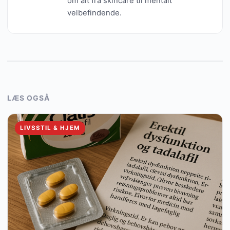
om alt fra skincare til mentalt
velbefindende.
LÆS OGSÅ
LIVSSTIL & HJEM